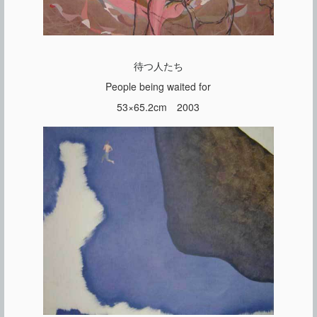
待つ人たち
People being waited for
53×65.2cm 2003