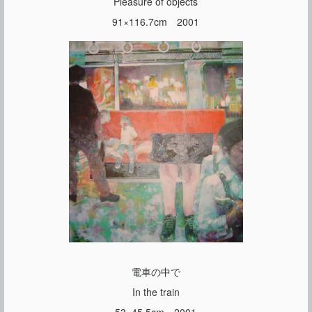
Pleasure of objects
91×116.7cm 2001
電車の中で
In the train
53×45.5cm 2001